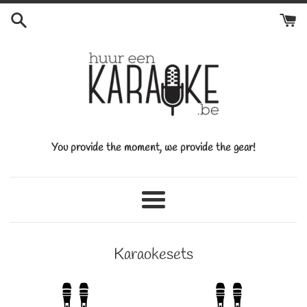
Skip
to
content
Huureenkaraoke
You provide the moment, we provide the gear!
Menu
Karaokesets