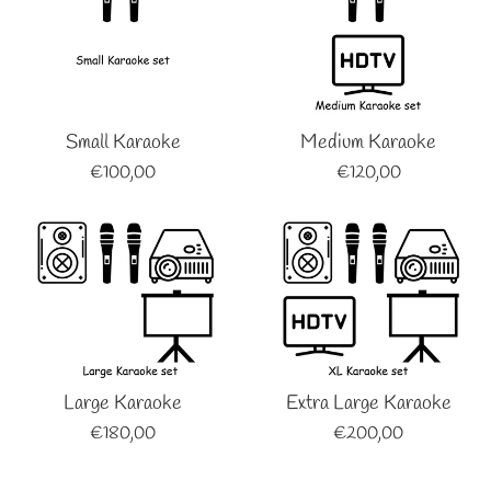
Small Karaoke
Medium Karaoke
Regular
Regular
€100,00
€120,00
price
price
Large Karaoke
Extra Large Karaoke
Regular
Regular
€180,00
€200,00
price
price